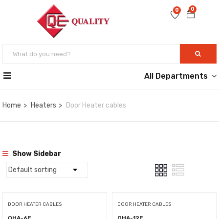
0
0
All Departments
Home
Heaters
Door Heater cables
Show Sidebar
DOOR HEATER CABLES
DOOR HEATER CABLES
QHA-6E
QHA-12E